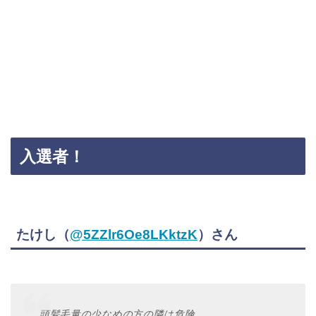
入選者！
たけし（
@5ZZlr6Oe8LKktzK
）さん
頭髪毛量の少なめの方の隣は危険