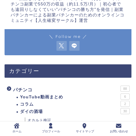
チンコ副業で550万の収益（約11.5万/月）｜初心者で
も遠回りしなくていい"パチンコの勝ち方"を発信｜副業
パチンカーによる副業パチンカーのためのオンラインコ
ミュニティ【人生確変サークル】運営
＼ Follow me ／
カテゴリー
88
パチンコ
YouTube動画まとめ
6
コラム
2
ダイの酒場
30
オカルト検証
パチンコ用語
5
ホーム
プロフィール
サイトマップ
お問い合わせ
優良店勝手に調べてみた
1