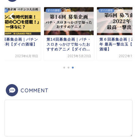
の酒場
ダイの酒場
ダイの酒場
20回募集企画｜パチン
第14回募集企画｜パチ・
第６回募集企画｜20
大喜利【ダイの酒場】
スロきっかけで知ったお
年 最高一撃出玉【ダ
すすめアニメ【ダイの...
酒場】
2023年6月18日
2023年3月20日
2022年12
COMMENT