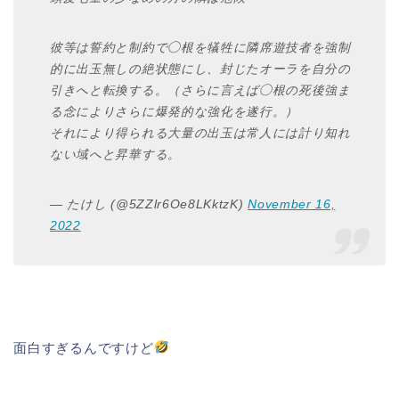
彼等は誓約と制約で◯根を犠牲に隣席遊技者を強制
的に出玉無しの絶状態にし、封じたオーラを自分の
引きへと転換する。（さらに言えば◯根の死後強ま
る念によりさらに爆発的な強化を遂行。）
それにより得られる大量の出玉は常人には計り知れ
ない域へと昇華する。
— たけし (@5ZZlr6Oe8LKktzK)
November 16,
2022
面白すぎるんですけど