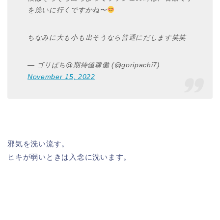
を洗いに行くですかね〜
ちなみに大も小も出そうなら普通にだします笑笑
— ゴリぱち@期待値稼働 (@goripachi7)
November 15, 2022
邪気を洗い流す。
ヒキが弱いときは入念に洗います。